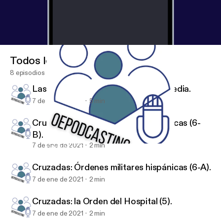
Todos los episodios
8 episodios
Las Órdenes militares en la Edad Media.
7 de ene de 2021
5 min
Cruzadas: Órdenes militares hispánicas (6-
B).
7 de ene de 2021
2 min
Cruzadas: Órdenes militares hispánicas (6-B).
Cruzadas: caballería de Cristo
Cruzadas: Órdenes militares hispánicas (6-A).
7 de ene de 2021
2 min
Cruzadas: la Orden del Hospital (5).
7 de ene de 2021
2 min