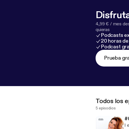
Disfruta
4,99 € / mes des
quieras
Podcasts ex
20 horas de 
Podcast gra
Prueba gra
Todos los e
5 episodios
#
I 