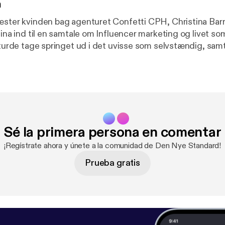
n
æster kvinden bag agenturet Confetti CPH, Christina Barré
tina ind til en samtale om Influencer marketing og livet s
t turde tage springet ud i det uvisse som selvstændig, sam
gheden i at være lønmodtager. Christina driver sin virks
t og livssyn, og leder sine medarbejdere ved at: âvære d
 have haftâ. www.dennyestandard.dk/christina-barre
Sé la primera persona en comentar
¡Regístrate ahora y únete a la comunidad de Den Nye Standard!
Prueba gratis