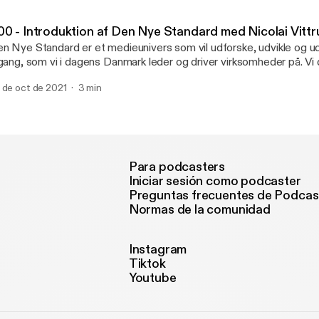
sitivt mindset og livssyn, og leder sine medarbejdere ved at: âvæ
dt selv ville have haftâ. www.dennyestandard.dk/christina-barre
00 - Introduktion af Den Nye Standard med Nicolai Vittr
n Nye Standard er et medieunivers som vil udforske, udvikle og u
lgang, som vi i dagens Danmark leder og driver virksomheder på. Vi 
aditionelle og nytænkende perspektiver for at finde frem til de hist
 de oct de 2021
3 min
emdrift og former fremtiden. Vores vision er at skabe et talerør, hv
nnesker kan influere og belyse interessante områder inden for g
/eller interesseområde. Læs mere på www.dennyestandard.dk
Para podcasters
Iniciar sesión como podcaster
Preguntas frecuentes de Podcas
Normas de la comunidad
Instagram
Tiktok
Youtube