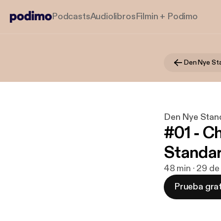
Podcasts
Audiolibros
Filmin + Podimo
Den Nye St
Den Nye Stan
#01 - C
Standa
48 min · 29 de
Prueba grat