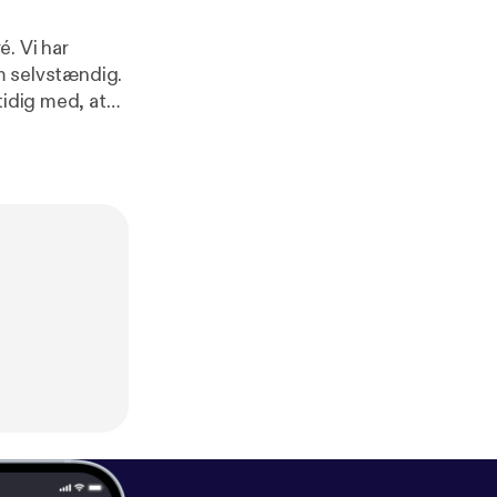
. Vi har
om selvstændig.
tidig med, at
omhed med et
en chef, man