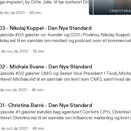
ge-imperiet, by Ditte Julie. Vi har inviteret Ditte Julie, ind i studiet
ntal sundhed og personlig branding. Vi har en samtale om hvordan 
de dic de 2021
46 min
n store bagedyst som springbræt til at udfolde sig som forretning
#01 - Christina Barré - D
w.dennyestandard.dk/ditte-julie-jensen
Den Nye Standard
03 - Nikolaj Koppel - Den Nye Standard
episode #03 gæster co-founder og CCO i Podimo, Nikolaj Koppel. V
kolaj ind til en samtale om mindset og podcast som et kommercie
mmen taler vi om, hvordan holdet bag Podimo har formået at opdy
 de nov de 2021
55 min
ternationalt betalingsmarked, for podcast. www.dennyestandard.dk
02 - Michala Svane - Den Nye Standard
Episode #02 gæster CMO og Senior Vice President I Tivoli, Michal
viteret Michala ind til en samtale om livet som CMO, samt hvad de
mmen taler vi om, hvordan det er at drive og udvikle digitalisering
 de nov de 2021
46 min
ørste turistattraktion, samt hvad hun har gjort for at skabe synergi
marketingafdelingen. www.dennyestandard.dk/michala-svane
01 - Christina Barré - Den Nye Standard
Episode #1 gæster kvinden bag agenturet Confetti CPH, Christina B
viteret Christina ind til en samtale om Influencer marketing og live
 taler om, at turde tage springet ud i det uvisse som selvstændig, 
 de oct de 2021
48 min
n elsker trygheden i at være lønmodtager. Christina driver sin vi