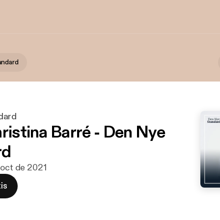
andard
dard
hristina Barré - Den Nye
rd
 oct de 2021
is