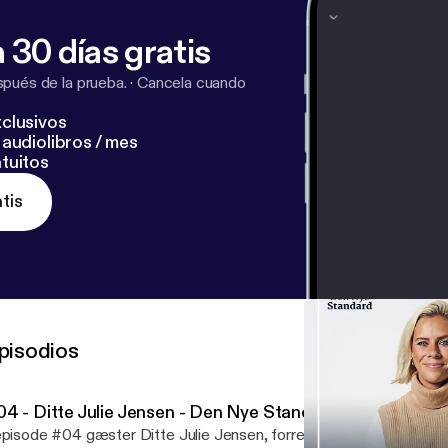
 30 días gratis
pués de la prueba.
·
Cancela cuando
clusivos
audiolibros / mes
tuitos
tis
pisodios
04 - Ditte Julie Jensen - Den Nye Standard
episode #04 gæster Ditte Julie Jensen, forretningskvinden og iv