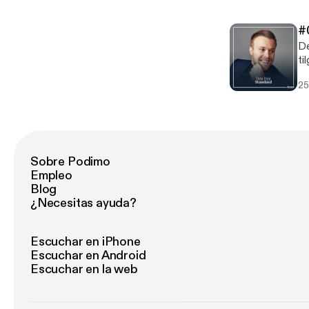
po
go
#
De
ti
tr
25
fr
me
og
Sobre Podimo
Empleo
Blog
¿Necesitas ayuda?
Escuchar en iPhone
Escuchar en Android
Escuchar en la web