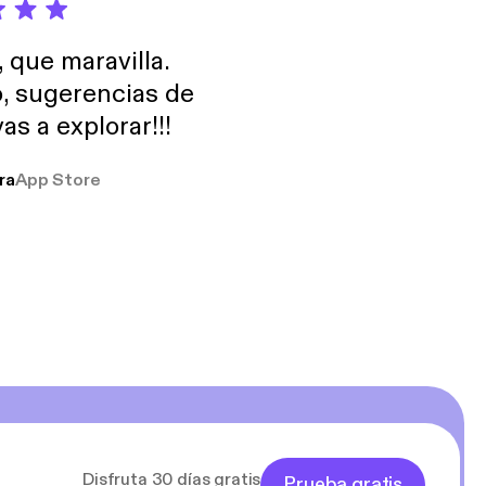
, que maravilla.
o, sugerencias de
as a explorar!!!
ra
App Store
Disfruta 30 días gratis
Prueba gratis