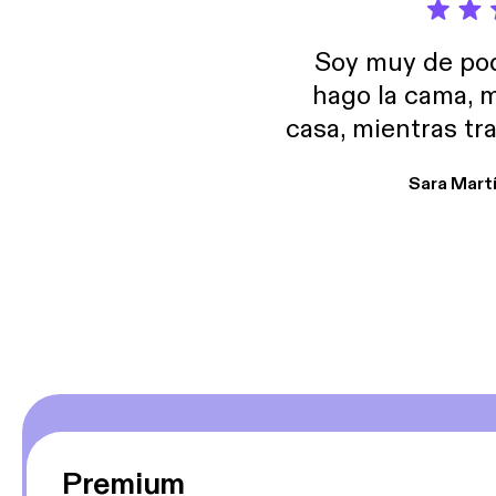
Soy muy de pod
hago la cama, m
casa, mientras tr
encuentro p
Sara Mart
encantan. De em
salid, de humor…
Estoy en
Premium