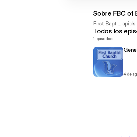
Sobre
FBC of 
First Bapt ... apids
Todos los epis
1 episodios
Gene
4 de a