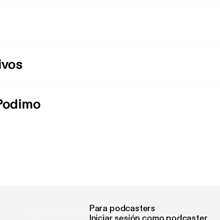
ivos
 Podimo
Para podcasters
Iniciar sesión como podcaster