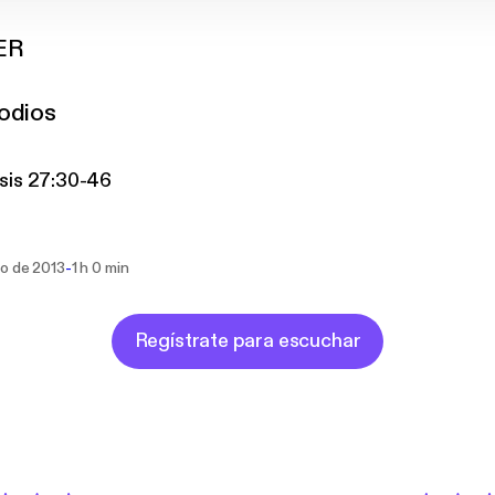
ER
odios
sis 27:30-46
-
go de 2013
1 h 0 min
Regístrate para escuchar