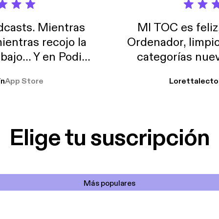
casts. Mientras
MI TOC es feliz
ientras recojo la
Ordenador, limpi
abajo… Y en Podimo
categorías nuev
odcast que me
ín
App Store
Lorettalecto
prendimiento, de
 De lo que quiera!
cantada 👍
Elige tu suscripción
Más populares