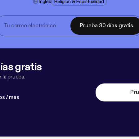
Inglés
Religión & Espiritualidad
Prueba 30 días gratis
ías gratis
 la prueba.
Pru
os / mes