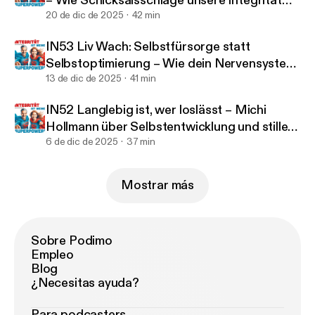
– Wie Schicksalsschläge unsere Integrität
formen
20 de dic de 2025
42 min
IN53 Liv Wach: Selbstfürsorge statt
Selbstoptimierung – Wie dein Nervensystem
dich wirklich trägt
13 de dic de 2025
41 min
IN52 Langlebig ist, wer loslässt – Michi
Hollmann über Selbstentwicklung und stille
Stärke
6 de dic de 2025
37 min
Mostrar más
Sobre Podimo
Empleo
Blog
¿Necesitas ayuda?
Para podcasters