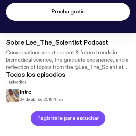
Prueba gratis
Sobre
Lee_The_Scientist Podcast
Conversations about current & future trends in
biomedical science, the graduate experience, and a
reflection of topics from the @Lee_The_Scientist
Todos los episodios
IG page, each episode ends with a song from my
playlist.
1 episodios
Intro
-
24 de abr de 2018
1 min
Regístrate para escuchar