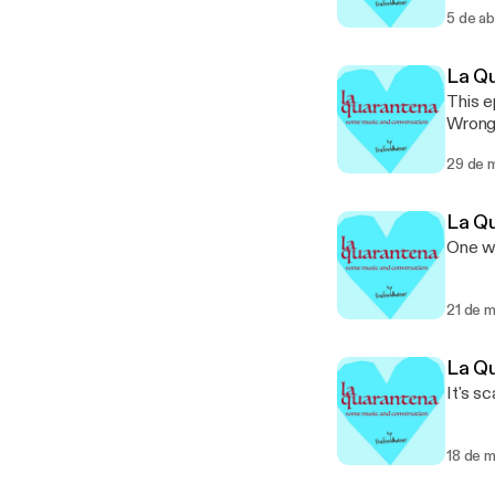
5 de a
La Q
This e
Wrong.
trying
29 de 
La Q
One we
21 de 
La Q
It's s
18 de 