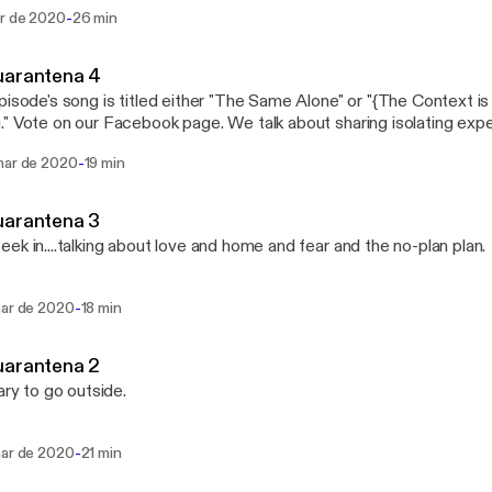
-
br de 2020
26 min
uarantena 4
pisode's song is titled either "The Same Alone" or "{The Context i
" Vote on our Facebook page. We talk about sharing isolating exp
 to feel more organized.
-
mar de 2020
19 min
uarantena 3
ek in....talking about love and home and fear and the no-plan plan.
-
mar de 2020
18 min
uarantena 2
cary to go outside.
-
mar de 2020
21 min