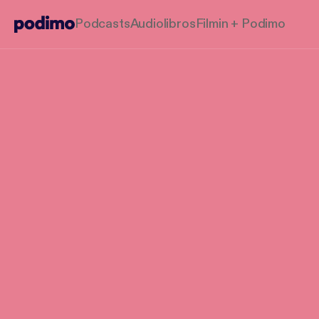
Podcasts
Audiolibros
Filmin + Podimo