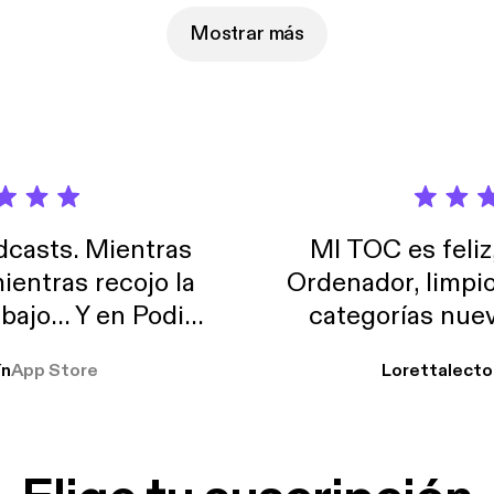
Mostrar más
casts. Mientras
MI TOC es feliz
ientras recojo la
Ordenador, limpi
abajo… Y en Podimo
categorías nuev
odcast que me
ín
App Store
Lorettalecto
prendimiento, de
 De lo que quiera!
cantada 👍