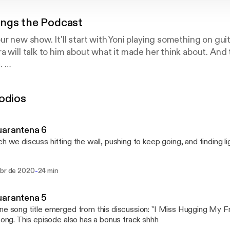
ngs the Podcast
r new show. It'll start with Yoni playing something on guit
a will talk to him about what it made her think about. And 
c.
odcast from FineFineWhatever, a married couple with two 
odios
usician and a therapist/all-around genius. On each episo
't stop listening to and unpack what makes them so awe
uarantena 6
ch we discuss hitting the wall, pushing to keep going, and finding li
-
abr de 2020
24 min
uarantena 5
ne song title emerged from this discussion: "I Miss Hugging My F
 song. This episode also has a bonus track shhh