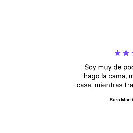
Soy muy de pod
hago la cama, m
casa, mientras tr
encuentro p
Sara Mart
encantan. De em
salid, de humor…
Estoy en