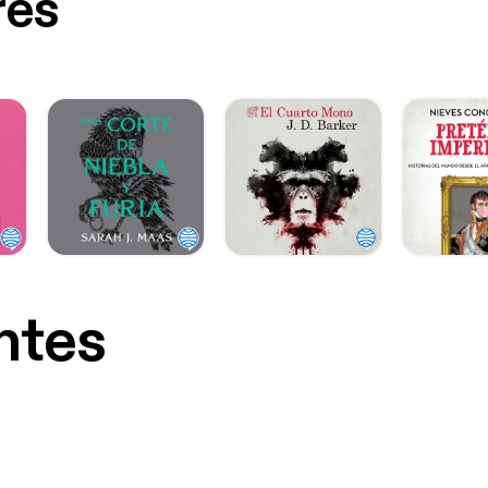
res
ntes