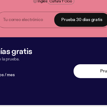
Inglés
Cultura Y Ocio
Prueba 30 días gratis
ías gratis
 la prueba.
Pru
os / mes