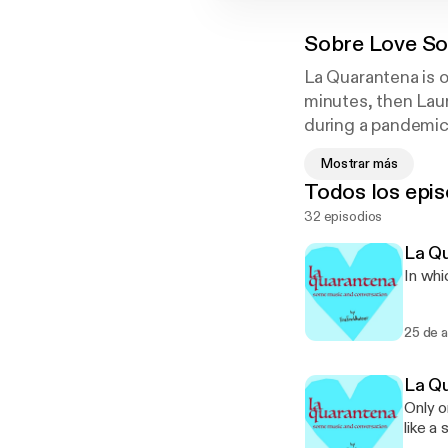
Sobre
Love So
La Quarantena is ou
minutes, then Laur
during a pandemi
Mostrar más
Love Songs is a p
Todos los epis
English teacher/m
32 episodios
love songs we can
La Q
In whi
25 de 
La Q
Only o
like a