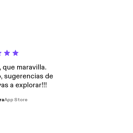
, que maravilla.
o, sugerencias de
as a explorar!!!
ra
App Store