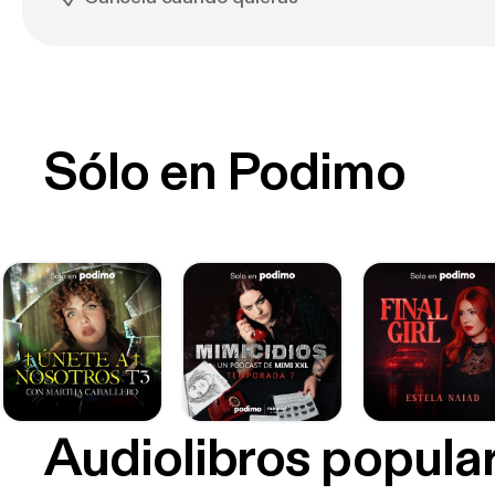
Sólo en Podimo
Audiolibros popula