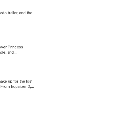
o trailer, and the
over Princess
ade, and
ake up for the lost
 From Equalizer 2,
ncher's Zodiac. It's
rs!