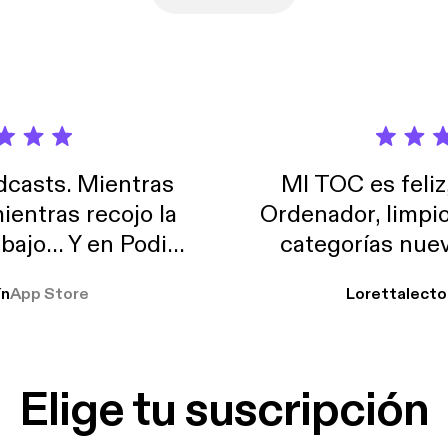
casts. Mientras
MI TOC es feliz
ientras recojo la
Ordenador, limpi
abajo… Y en Podimo
categorías nuev
odcast que me
ín
App Store
Lorettalecto
prendimiento, de
 De lo que quiera!
cantada 👍
Elige tu suscripción