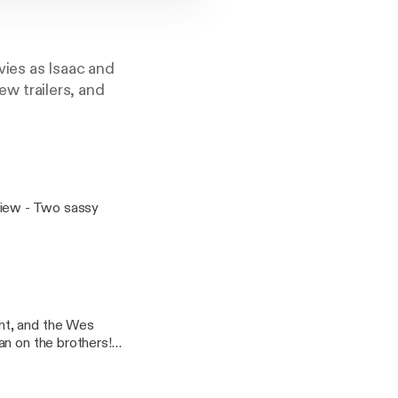
ovies as Isaac and
new trailers, and
review - Two sassy
nt, and the Wes
an on the brothers!