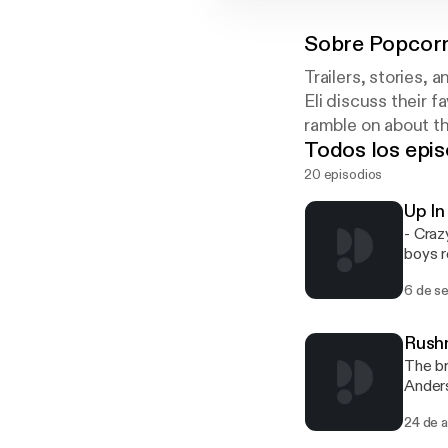
Sobre
Popcorn
Trailers, stories, 
Eli discuss their f
ramble on about th
Todos los epis
20 episodios
Up In
- Craz
boys r
6 de s
Rush
The br
Anders
It's th
24 de 