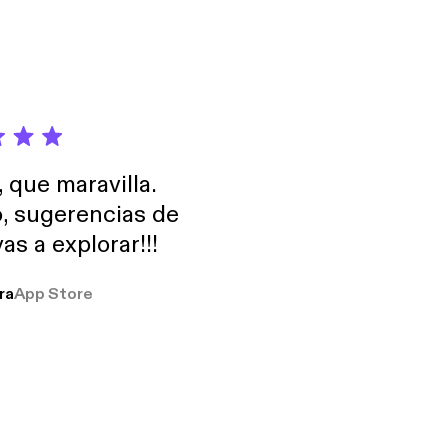
, que maravilla.
o, sugerencias de
as a explorar!!!
ra
App Store