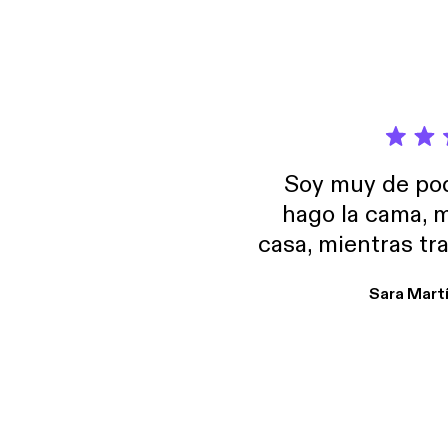
Soy muy de pod
hago la cama, m
casa, mientras tr
encuentro p
Sara Mart
encantan. De em
salid, de humor…
Estoy en