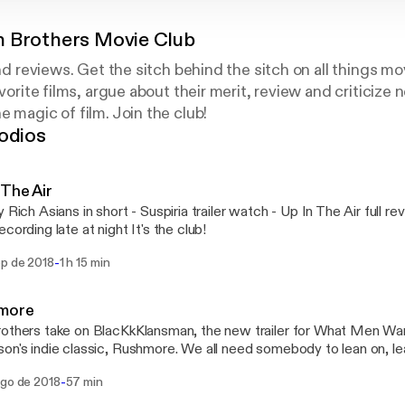
 Brothers Movie Club
and reviews. Get the sitch behind the sitch on all things m
avorite films, argue about their merit, review and criticize 
e magic of film. Join the club!
odios
 The Air
y Rich Asians in short - Suspiria trailer watch - Up In The Air full 
ecording late at night It's the club!
-
ep de 2018
1 h 15 min
more
others take on BlacKkKlansman, the new trailer for What Men Wa
on's indie classic, Rushmore. We all need somebody to lean on, le
e club!
-
ago de 2018
57 min