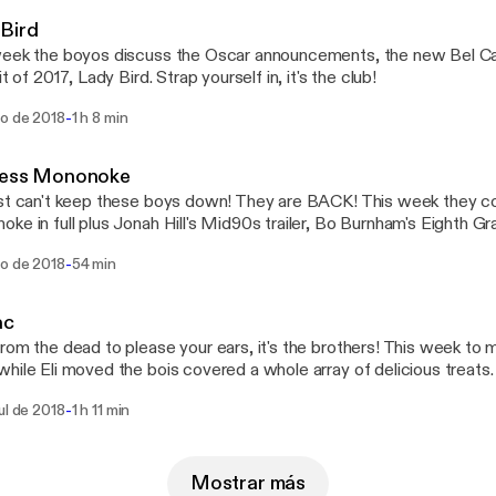
Bird
eek the boyos discuss the Oscar announcements, the new Bel Cant
it of 2017, Lady Bird. Strap yourself in, it's the club!
-
go de 2018
1 h 8 min
cess Mononoke
st can't keep these boys down! They are BACK! This week they c
ke in full plus Jonah Hill's Mid90s trailer, Bo Burnham's Eighth Gr
potting.
-
go de 2018
54 min
ac
rom the dead to please your ears, it's the brothers! This week to m
hile Eli moved the bois covered a whole array of delicious treats.
To Bother You, Mamma Mia 2, the new Aquaman Trailer, to David Fi
-
ul de 2018
1 h 11 min
sode packed with tasty exposition. Grab your butter, it's the brothe
Mostrar más