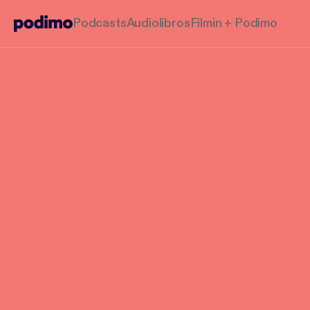
Podcasts
Audiolibros
Filmin + Podimo