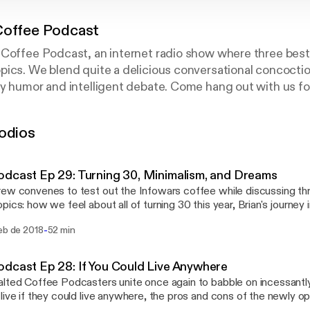
Coffee Podcast
Coffee Podcast, an internet radio show where three best 
ics. We blend quite a delicious conversational concoctio
y humor and intelligent debate. Come hang out with us for
s, movies, generalized nerd culture, and other interesti
. Check us out on Youtube, Facebook, Twitter, and Insta
odios
dcast Ep 29: Turning 30, Minimalism, and Dreams
ew convenes to test out the Infowars coffee while discussing thr
pics: how we feel about all of turning 30 this year, Brian's journey 
lism, and exploring the symbolism in Devon's latest wacky dream.
-
eb de 2018
52 min
n McCann, Paul Z., and Brian Koenig Itunes:
.apple.com/us/podcast/salte…d1344221322?mt=2 Facebook:
k.com/saltedcoffeepodcast/ Youtube: www.youtube.com/channel/UCtEfH-
dcast Ep 28: If You Could Live Anywhere
Twitter: twitter.com/SaltedCoffeePod Instagram:
lted Coffee Podcasters unite once again to babble on incessantl
instagram.com/saltedcoffeepodcast/ Email: saltedcoffeepodcas
live if they could live anywhere, the pros and cons of the newly 