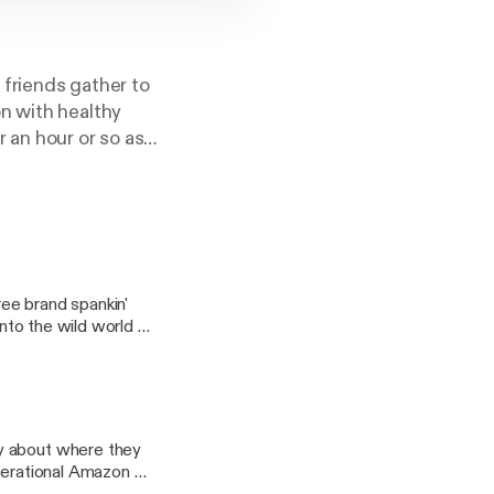
friends gather to
n with healthy
 an hour or so as
ng nuggets of
gram
ee brand spankin'
into the wild world of
 Be there or be
y about where they
t@gmail.com
operational Amazon Go