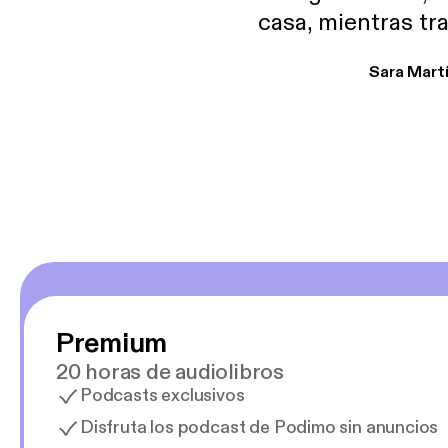
casa, mientras tr
encuentro p
Sara Mart
encantan. De em
salid, de humor…
Estoy en
Premium
20 horas de audiolibros
Podcasts exclusivos
Disfruta los podcast de Podimo sin anuncios