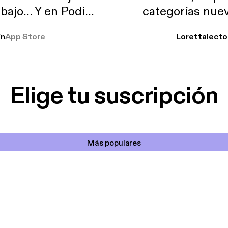
abajo… Y en Podimo
categorías nuev
odcast que me
ín
App Store
Lorettalecto
prendimiento, de
 De lo que quiera!
cantada 👍
Elige tu suscripción
Más populares