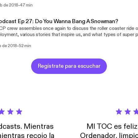
in Seattle, and Paul contemplates which gaming console he will be
-
eb de 2018
47 min
aul Z., and Brian Koenig Itunes:
://itunes.apple.com/us/podcast/salted-coffee-podcast/id13442
ok: https://www.facebook.com/saltedcoffeepodcast/ Youtube:
odcast Ep 27: Do You Wanna Bang A Snowman?
utube.com/channel/UCtEfH-3CDUVUio6TnSKTsfA Twitter:
P crew assembles once again to discuss the roller coaster ride o
edCoffeePod Instagram: instagram.com/saltedcoffeepodcast/ Email:
oyment, various stories that inspire us, and what types of supe
dcoffeepodcast@gmail.com
on McCann, Paul Z., and Brian Koenig Facebook:
-
b de 2018
52 min
//www.facebook.com/saltedcoffeepodcast/ Youtube:
utube.com/channel/UCtEfH-3CDUVUio6TnSKTsfA Twitter:
edCoffeePod Instagram: instagram.com/saltedcoffeepodcast/ Email:
dcoffeepodcast@gmail.com
Regístrate para escuchar
casts. Mientras
MI TOC es feliz
ientras recojo la
Ordenador, limpi