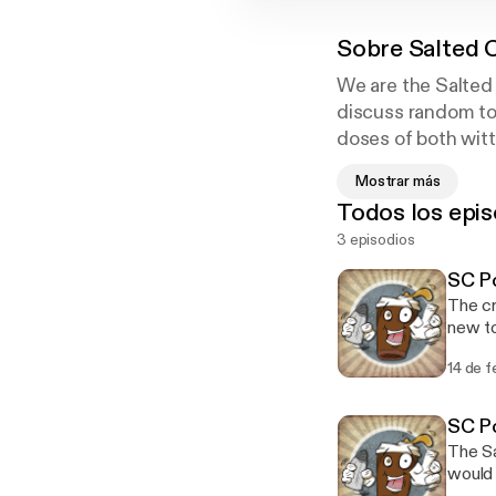
Sobre
Salted 
We are the Salted 
discuss random top
doses of both witt
we talk video game
Mostrar más
social commentary
Todos los epis
3 episodios
SC Po
The cr
new to
minima
14 de f
square, homies. Staring Devo
itunes
www.faceboo
SC Po
3CDUVUio6TnSKTsfA 
The Sa
would 