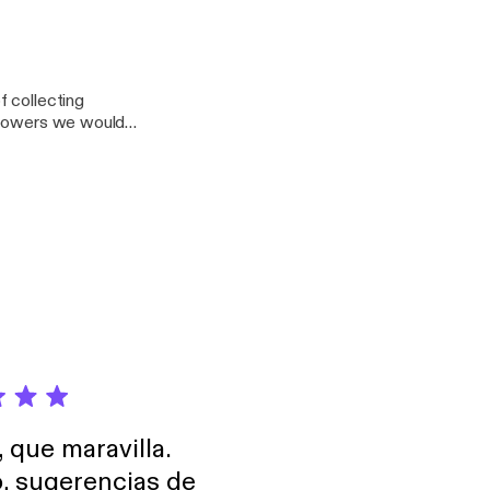
 purchasing in the
21322?mt=2
f collecting
r powers we would
, que maravilla.
o, sugerencias de