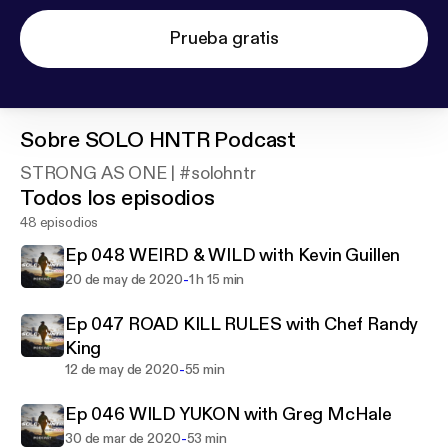
Prueba gratis
Sobre
SOLO HNTR Podcast
STRONG AS ONE | #solohntr
Todos los episodios
48 episodios
Ep 048 WEIRD & WILD with Kevin Guillen
-
20 de may de 2020
1 h 15 min
Ep 047 ROAD KILL RULES with Chef Randy
King
-
12 de may de 2020
55 min
Ep 046 WILD YUKON with Greg McHale
-
30 de mar de 2020
53 min