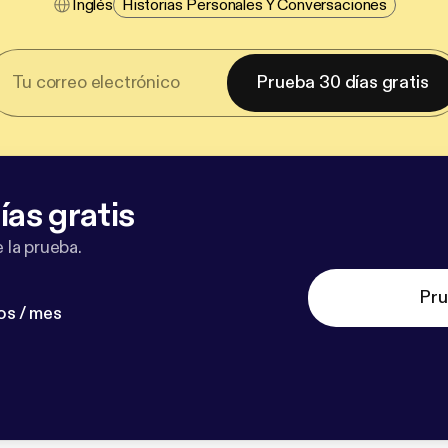
Inglés
Historias Personales Y Conversaciones
Prueba 30 días gratis
ías gratis
 la prueba.
Pru
os / mes