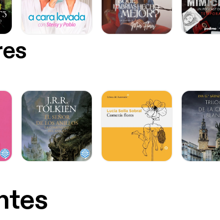
res
ntes