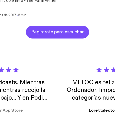
l Nicole Intro • The Fall in Winter
-
oct de 2017
6 min
Regístrate para escuchar
casts. Mientras
MI TOC es feliz
ientras recojo la
Ordenador, limpi
abajo… Y en Podimo
categorías nuev
odcast que me
ín
App Store
Lorettalecto
prendimiento, de