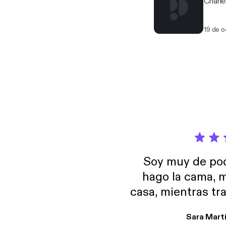
Chanel
19 de 
Soy muy de pod
hago la cama, m
casa, mientras tr
encuentro p
Sara Mart
encantan. De em