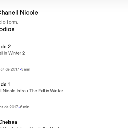
Chanell Nicole
dio form.
odios
ode 2
ll in Winter 2
-
oct de 2017
3 min
de 1
l Nicole Intro • The Fall in Winter
-
oct de 2017
6 min
Chelsea