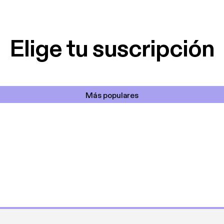
 De lo que quiera!
cantada 👍
Elige tu suscripción
Más populares