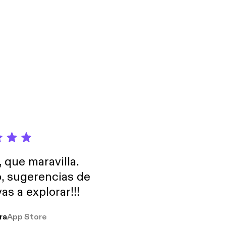
, que maravilla.
o, sugerencias de
as a explorar!!!
ra
App Store