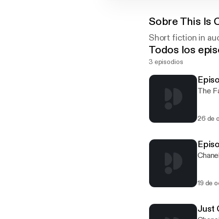
Sobre
This Is 
Short fiction in au
Todos los epis
3 episodios
Epis
The Fa
26 de 
Episo
Chanel
19 de 
Just 