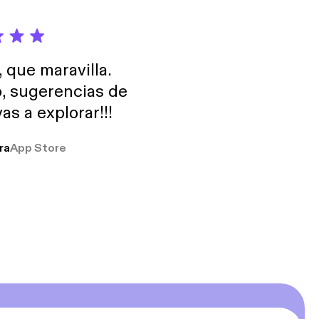
, que maravilla.
o, sugerencias de
as a explorar!!!
ra
App Store