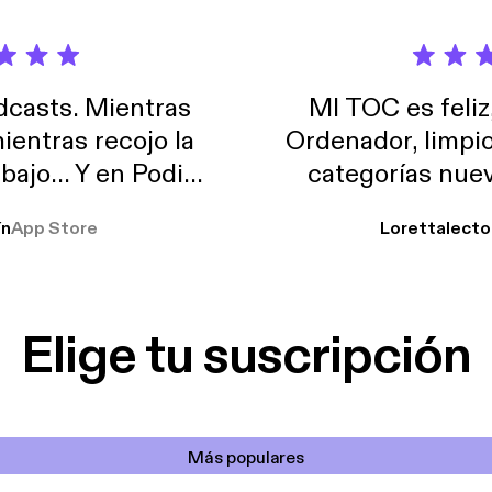
casts. Mientras
MI TOC es feliz
ientras recojo la
Ordenador, limpi
abajo… Y en Podimo
categorías nuev
odcast que me
ín
App Store
Lorettalecto
prendimiento, de
 De lo que quiera!
cantada 👍
Elige tu suscripción
Más populares