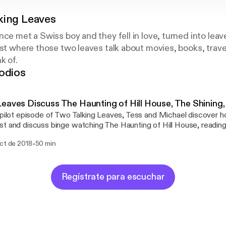
king Leaves
nce met a Swiss boy and they fell in love, turned into lea
ast where those two leaves talk about movies, books, trave
k of.
odios
eaves Discuss The Haunting of Hill House, The Shining
 pilot episode of Two Talking Leaves, Tess and Michael discover h
t and discuss binge watching The Haunting of Hill House, reading
s bodyguards, among other things. Intro music by: http://bensound.com The
-
oct de 2018
50 min
ng of Hill House Audiobook: https://amzn.to/2AfkFcM Swiss Pop
https://bit.ly/2OvlBT6 Please leave us a review if you liked this podcast!
Regístrate para escuchar