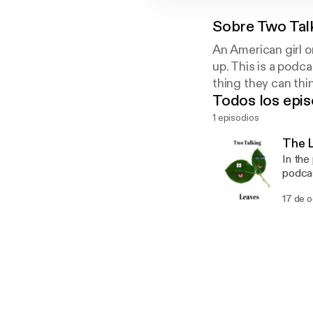
Sobre
Two Tal
An American girl o
up. This is a podc
thing they can thin
Todos los epis
1 episodios
The L
In the
podcas
Pope's Swis
17 de 
Haunti