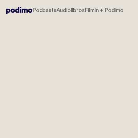
Podcasts
Audiolibros
Filmin + Podimo