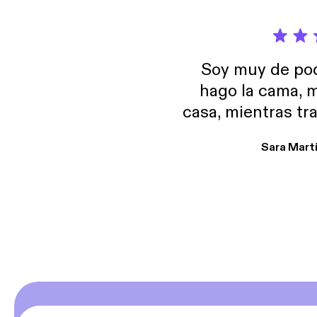
Soy muy de pod
hago la cama, m
casa, mientras tr
encuentro p
Sara Mart
encantan. De em
salid, de humor…
Estoy en