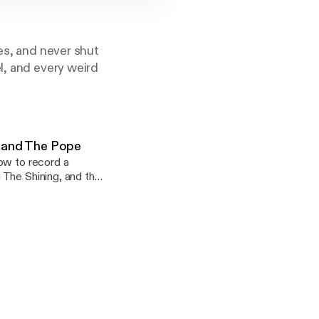
ves, and never shut
l, and every weird
, and The Pope
ow to record a
 The Shining, and the
e Guards: