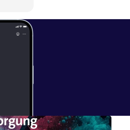
Play Store [
htt
im Apple App
898332
].
nternehmenpra
tuell/
] und
_DE
] Mehr zu