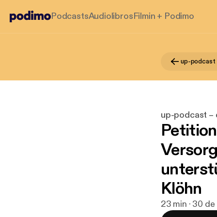
Podcasts
Audiolibros
Filmin + Podimo
up-podcast – 
Petitio
Versorgu
unterst
Klöhn
23 min · 30 de