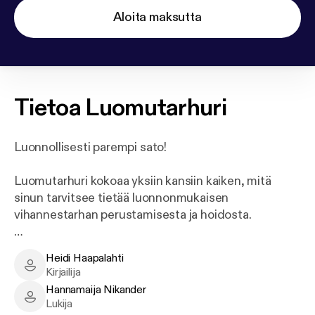
Aloita maksutta
Tietoa
Luomutarhuri
Luonnollisesti parempi sato!
Luomutarhuri kokoaa yksiin kansiin kaiken, mitä
sinun tarvitsee tietää luonnonmukaisen
vihannestarhan perustamisesta ja hoidosta.
Vegaaninen viljely, syötävää tuottava
Heidi Haapalahti
metsäpuutarha tai luonnonmukainen lavatarha –
Heidi Haapalahti - Author
Kirjailija
Luomutarhurista löydät jokaiselle sopivan tavan
Hannamaija Nikander
viljellä omia vihanneksia, yrttejä ja syötäviä kukkia
Hannamaija Nikander - Narrator
Lukija