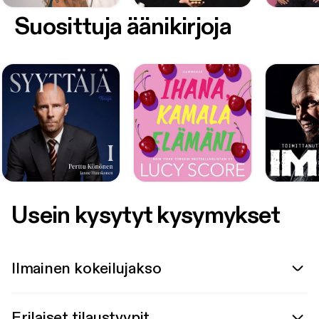
Suosittuja äänikirjoja
Usein kysytyt kysymykset
Ilmainen kokeilujakso
Erilaiset tilaustyypit