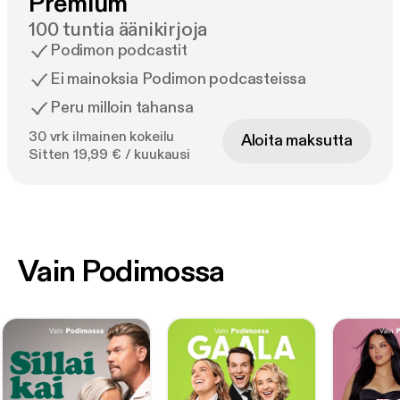
Premium
100 tuntia äänikirjoja
Podimon podcastit
Ei mainoksia Podimon podcasteissa
Peru milloin tahansa
30 vrk ilmainen kokeilu
Aloita maksutta
Sitten 19,99 € / kuukausi
Vain Podimossa