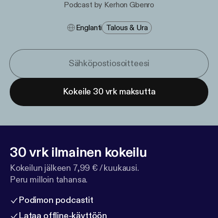
Podcast by Kerhon Gbenro
Englanti
Talous & Ura
Kokeile 30 vrk maksutta
30 vrk ilmainen kokeilu
Kokeilun jälkeen 7,99 € / kuukausi.
Peru milloin tahansa.
Podimon podcastit
Lataa offline-käyttöön