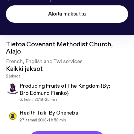
Aloita maksutta
Tietoa
Covenant Methodist Church,
Alajo
French, English and Twi services
Kaikki jaksot
2 jaksot
Producing Fruits of The Kingdom {By:
Bro.Edmund Fianko}
-
6. helmi 2018
25 min
Health Talk; By Oheneba
-
27. tammi 2018
1 h 58 min