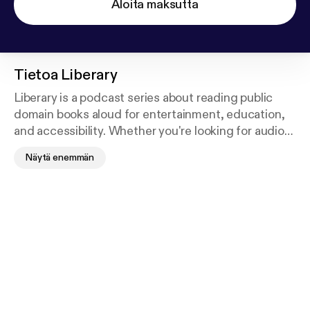
Aloita maksutta
Tietoa
Liberary
Liberary is a podcast series about reading public
domain books aloud for entertainment, education,
and accessibility. Whether you're looking for audio
material to help you with learning spoken English,
Näytä enemmän
tired of the robotic voice of your screen reader, or
just want something to listen to while you work,
Liberary will do its best to entertain and educate.
Please note that I won't be reading classic classics
often. I do like children's books and mythology. Each
new book will feature a brief section regarding
history and other trivia to help give modern readers
a well-rounded understanding of the literature and
its historical context. New episodes available