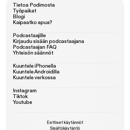
Tietoa Podimosta
Työpaikat
Blogi
Kaipaatko apua?
Podcastaajille
Kirjaudu sisään podcastaajana
Podcastaajan FAQ
Yhteisön säännöt
Kuuntele iPhonella
Kuuntele Androidilla
Kuuntele verkossa
Instagram
Tiktok
Youtube
Eettiset käytännöt
Sisältökäytäntö