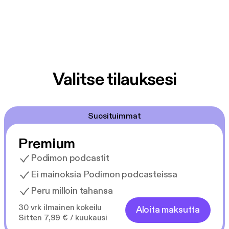
weekly. The facebook page can be found at
facebook.com/LiberaryPodcast
Valitse tilauksesi
Suosituimmat
Premium
Podimon podcastit
Ei mainoksia Podimon podcasteissa
Peru milloin tahansa
30 vrk ilmainen kokeilu
Aloita maksutta
Sitten 7,99 € / kuukausi