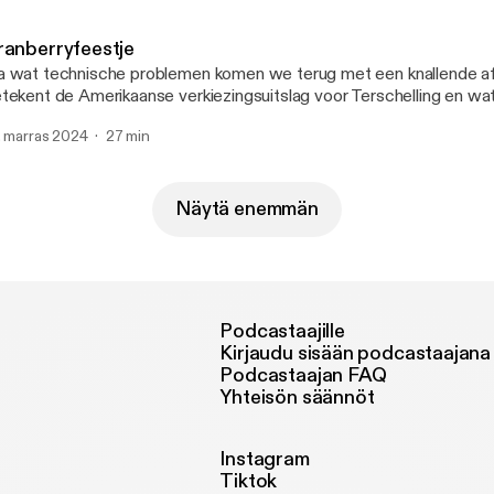
ranberryfeestje
 wat technische problemen komen we terug met een knallende af
tekent de Amerikaanse verkiezingsuitslag voor Terschelling en w
gelsen het prachteiland ooit aangedaan? We nemen eindelijk goed
. marras 2024
27 min
anberry te bewonderen en Sjors heeft het een en ander meegem
lloween.
Näytä enemmän
Podcastaajille
Kirjaudu sisään podcastaajana
Podcastaajan FAQ
Yhteisön säännöt
Instagram
Tiktok