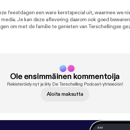
ze feestdagen een ware kerstspecial uit, waarmee we n
e media. Je kan deze aflevering daarom ook goed bewaren
en om met de familie te genieten van Terschellingse geze
gen kerstervaringen komen aan bod, maar ook de leuke ker
e Terschelling deze winter te bieden heeft.
Ole ensimmäinen kommentoija
Rekisteröidy nyt ja liity De Terschelling Podcast-yhteisöön!
Aloita maksutta