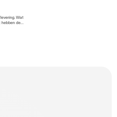
levering. Wat
at hebben de
 de tijd om de
aakt met