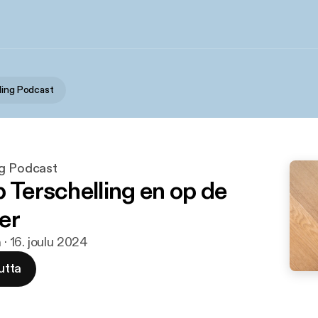
ling Podcast
ng Podcast
p Terschelling en op de
er
 · 16. joulu 2024
utta