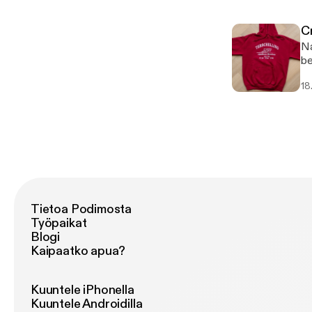
C
Na
be
En
18
cr
Ha
Tietoa Podimosta
Työpaikat
Blogi
Kaipaatko apua?
Kuuntele iPhonella
Kuuntele Androidilla