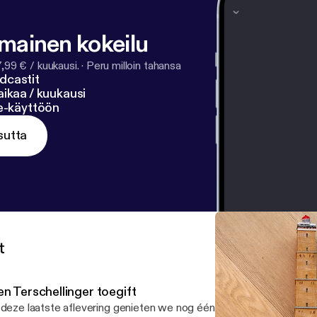
lmainen kokeilu
7,99 € / kuukausi.
·
Peru milloin tahansa
dcastit
ikaa / kuukausi
ne-käyttöön
sutta
t
en Terschellinger toegift
 deze laatste aflevering genieten we nog één keer van Terschellin