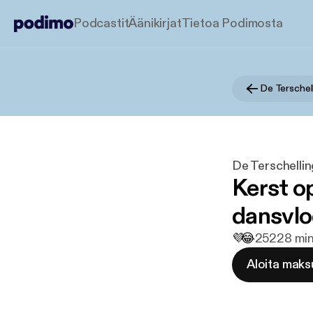
Podcastit
Äänikirjat
Tietoa Podimosta
De Terschel
De Terschelli
Kerst o
dansvlo
💜
😂
252
28 min
Aloita maks