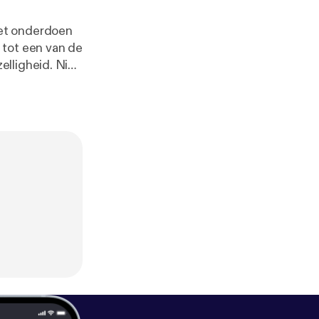
iet onderdoen
 tot een van de
lligheid. Niet
stige