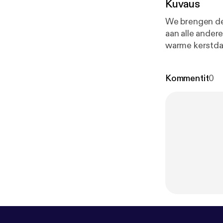
Kuvaus
We brengen de
aan alle ander
warme kerstdag
alleen onze ei
activiteiten di
Kommentit
0