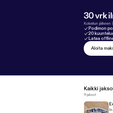
30 vrk i
Kokeilun jälkeen 
Podimon po
20 kuuntelua
Lataa offli
Aloita mak
Kaikki jakso
11 jaksot
E
In