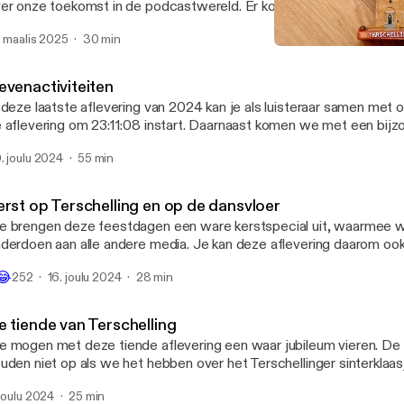
er onze toekomst in de podcastwereld. Er komen nog enkele nieuw
rwijl we terugblikken op ons Terschellinger avontuur. Op de valre
. maalis 2025
30 min
t eerst gebruik van sound effects... En tot slot – de vergeten sho
Kerst op Terschelling en o
ar Goes Junior!
De Terschelling Podcast
evenactiviteiten
 deze laatste aflevering van 2024 kan je als luisteraar samen met on
 aflevering om 23:11:08 instart. Daarnaast komen we met een bijz
rrassing. De onderwerpen gaan alle kanten op, van een eindejaarsq
. joulu 2024
55 min
atste bespreking van de het rattenprobleem. We wensen iedereen i
n zalig nieuwjaar.
erst op Terschelling en op de dansvloer
 brengen deze feestdagen een ware kerstspecial uit, waarmee w
derdoen aan alle andere media. Je kan deze aflevering daarom o
t een van de warme kerstdagen om met de familie te genieten van
😂
252
16. joulu 2024
28 min
zelligheid. Niet alleen onze eigen kerstervaringen komen aan bod,
uke kerstige activiteiten die Terschelling deze winter te bieden hee
e tiende van Terschelling
 mogen met deze tiende aflevering een waar jubileum vieren. De 
uden niet op als we het hebben over het Terschellinger sinterklaas
ve podcast. Het is ook tijd om terug te kijken op het ontstaan van D
 joulu 2024
25 min
dcast.