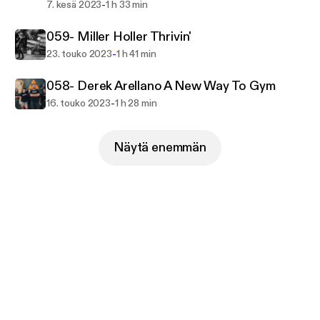
-
7. kesä 2023
1 h 33 min
059- Miller Holler Thrivin'
-
23. touko 2023
1 h 41 min
058- Derek Arellano A New Way To Gym
-
16. touko 2023
1 h 28 min
Näytä enemmän