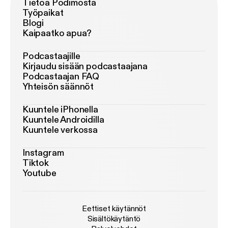
Tietoa Podimosta
Työpaikat
Blogi
Kaipaatko apua?
Podcastaajille
Kirjaudu sisään podcastaajana
Podcastaajan FAQ
Yhteisön säännöt
Kuuntele iPhonella
Kuuntele Androidilla
Kuuntele verkossa
Instagram
Tiktok
Youtube
Eettiset käytännöt
Sisältökäytäntö