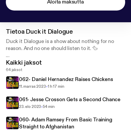
Aloita maksutta
Tietoa
Duck it Dialogue
Duck it Dialogue is a show about nothing for no
reason. And no one should listen to it. 🦆
Kaikki jaksot
Support this podcast:
https://podcasters.spotify.co
m/pod/show/duck-it-dialogue/support
64 jaksot
062- Daniel Hernandez Raises Chickens
-
11. marras 2023
1 h 17 min
061- Jesse Crosson Gets a Second Chance
-
23. elo 2023
54 min
060- Adam Ramsey From Basic Training
Straight to Afghanistan