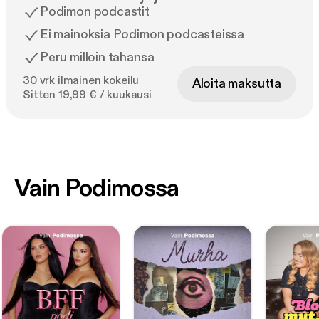
Podimon podcastit
Ei mainoksia Podimon podcasteissa
Peru milloin tahansa
30 vrk ilmainen kokeilu
Aloita maksutta
Sitten 19,99 € / kuukausi
Vain Podimossa