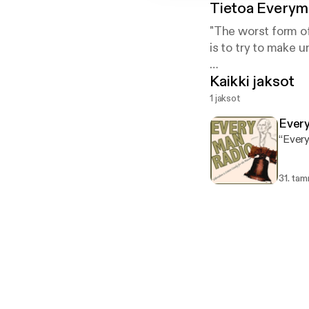
Tietoa
Everym
"The worst form of
is to try to make u
Kaikki jaksot
--Aristotle
1 jaksot
Every
“Every
31. ta