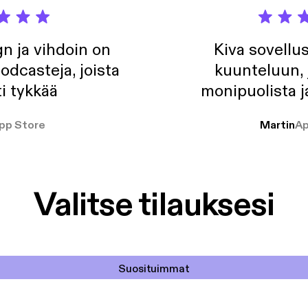
n ja vihdoin on
Kiva sovellu
odcasteja, joista
kuunteluun, 
i tykkää
monipuolista j
pp Store
Martin
Ap
Valitse tilauksesi
Suosituimmat