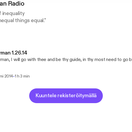
an Radio
 inequality
nequal things equal."
man 1.26.14
man, I will go with thee and be thy guide, in thy most need to go b
-
mmi 2014
1 h 3 min
Kuuntele rekisteröitymällä