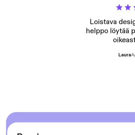
Loistava desig
helppo löytää p
oikeast
Laura
A