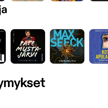
ja
symykset