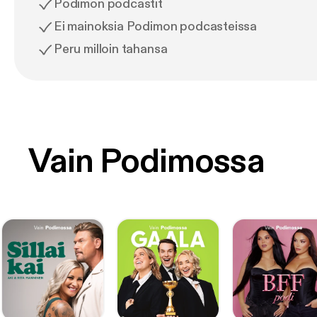
Podimon podcastit
Ei mainoksia Podimon podcasteissa
Peru milloin tahansa
Vain Podimossa