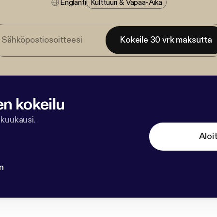
Englanti
Kulttuuri & Vapaa-Aika
Kokeile 30 vrk maksutta
en kokeilu
 kuukausi.
Aloi
n