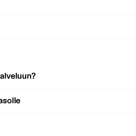
palveluun?
asolle