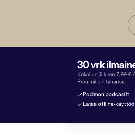
30 vrk ilmain
Kokeilun jälkeen 7,99 € /
Peru milloin tahansa.
Podimon podcastit
Lataa offline-käyttöö