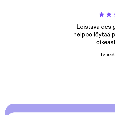
Loistava desig
helppo löytää p
oikeast
Laura
A