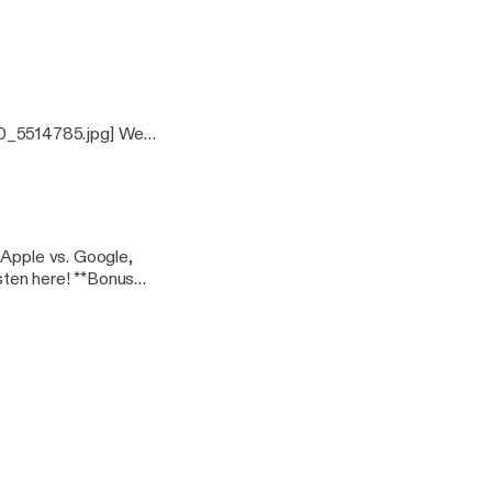
0_5514785.jpg] We
aling with customers
 Apple vs. Google,
ere! **Bonus