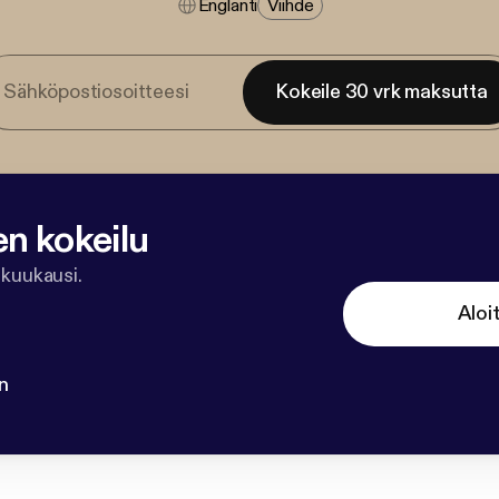
Englanti
Viihde
Kokeile 30 vrk maksutta
en kokeilu
 kuukausi.
Aloi
n