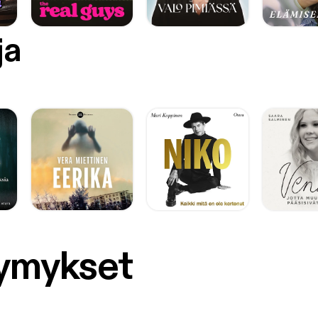
ja
symykset