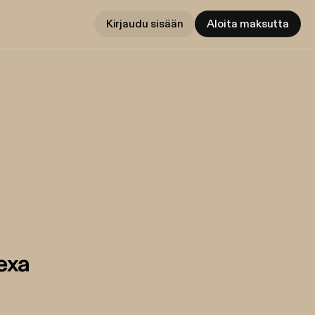
Kirjaudu sisään
Aloita maksutta
exa