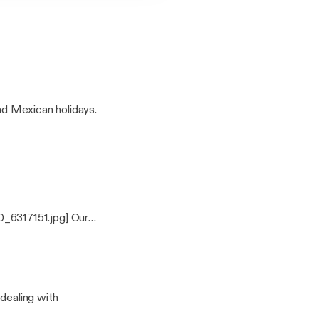
and Mexican holidays.
_6317151.jpg] Our
can holidays. Stay
 dealing with