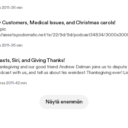
-
u 2011
36 min
 Customers, Medical Issues, and Christmas carols!
 pic
s://assets.podomatic.net/ts/22/9d/9d/podcast34834/3000x300
 talk with the multi-talented Tim Stusiak and get serious about de
-
u 2011
36 min
king pics of celebrities!
sts, Siri, and Giving Thanks!
hanksgiving and our good friend Andrew Delman joins us to dispute
dcast with us, and tell us about his weirdest Thanksgiving ever! Listen h
 Scenes at the End!**
-
ras 2011
42 min
Näytä enemmän