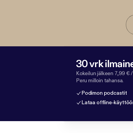
30 vrk ilmain
Kokeilun jälkeen 7,99 € /
Peru milloin tahansa.
Podimon podcastit
Lataa offline-käyttöö