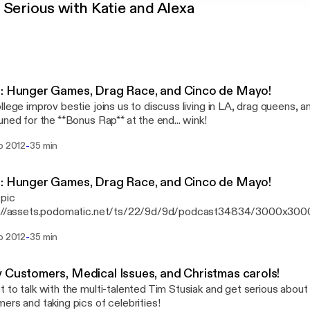
 Serious with Katie and Alexa
: Hunger Games, Drag Race, and Cinco de Mayo!
llege improv bestie joins us to discuss living in LA, drag queens, 
uned for the **Bonus Rap** at the end... wink!
-
o 2012
35 min
: Hunger Games, Drag Race, and Cinco de Mayo!
 pic
s://assets.podomatic.net/ts/22/9d/9d/podcast34834/3000x3000
e improv bestie joins us to discuss living in LA, drag queens, and Mexi
-
o 2012
35 min
for the **Bonus Rap** at the end... wink!
 Customers, Medical Issues, and Christmas carols!
 to talk with the multi-talented Tim Stusiak and get serious about
ers and taking pics of celebrities!