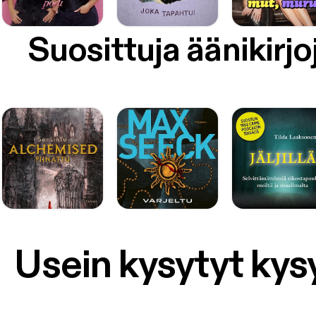
Suosittuja äänikirjo
Usein kysytyt ky