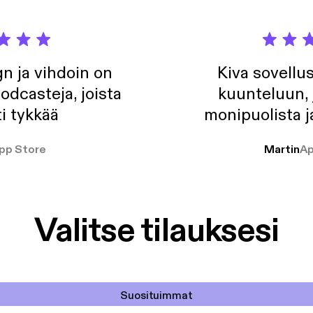
n ja vihdoin on
Kiva sovellu
odcasteja, joista
kuunteluun, 
i tykkää
monipuolista j
pp Store
Martin
Ap
Valitse tilauksesi
Suosituimmat