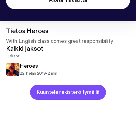
Aloita maksutta
Tietoa
Heroes
With English class comes great responsibility
Kaikki jaksot
1 jaksot
Heroes
-
22. helmi 2019
2 min
Kuuntele rekisteröitymällä