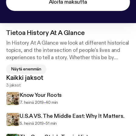
Aloita maksutta
Tietoa
History At A Glance
In History At A Glance we look at different historical
topics, and the intersection of people's lives and
experiences to tell a story. Whether this be by
interviews about people's personal lives and their
Näytä enemmän
history, or book reviews and media on history, join
Kaikki jaksot
me to discuss how history shapes our lives
3 jaksot
everyday.
Know Your Roots
-
7. heinä 2019
40 min
U.S.A VS. The Middle East: Why It Matters.
-
5. heinä 2019
51 min