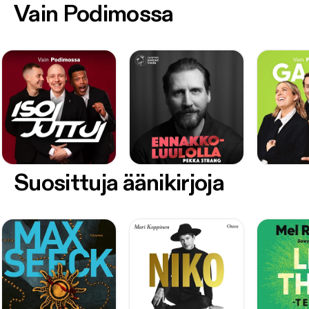
Vain Podimossa
Suosittuja äänikirjoja