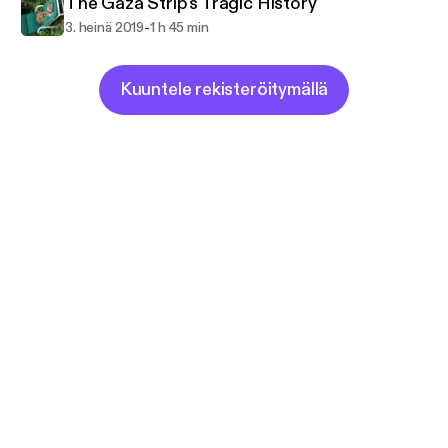
The Gaza Strip's Tragic History
-
3. heinä 2019
1 h 45 min
Kuuntele rekisteröitymällä