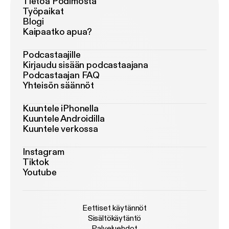
Tietoa Podimosta
Työpaikat
Blogi
Kaipaatko apua?
Podcastaajille
Kirjaudu sisään podcastaajana
Podcastaajan FAQ
Yhteisön säännöt
Kuuntele iPhonella
Kuuntele Androidilla
Kuuntele verkossa
Instagram
Tiktok
Youtube
Eettiset käytännöt
Sisältökäytäntö
Palveluehdot