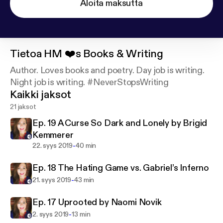
Aloita maksutta
Tietoa
HM ❤️s Books & Writing
Author. Loves books and poetry. Day job is writing.
Night job is writing. #NeverStopsWriting
Kaikki jaksot
21 jaksot
Ep. 19 A Curse So Dark and Lonely by Brigid
Kemmerer
-
22. syys 2019
40 min
Ep. 18 The Hating Game vs. Gabriel’s Inferno
-
21. syys 2019
43 min
Ep. 17 Uprooted by Naomi Novik
-
2. syys 2019
13 min