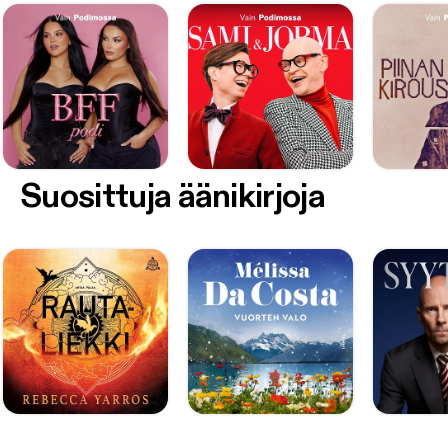
Suosittuja äänikirjoja