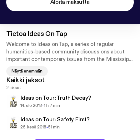
Aloita maksutta
Tietoa
Ideas On Tap
Welcome to Ideas on Tap, a series of regular
humanities-based community discussions about
important contemporary issues from the Mississippi
Humanities Council. Each program includes a panel
Näytä enemmän
discussion featuring knowledgeable participants
Kaikki jaksot
who present a wide spectrum of opinions on the
2 jaksot
topic, as well as a chance for audience members to
share their thoughts and responses. Past programs
Ideas on Tour: Truth Decay?
have included “Why are Young People Leaving
-
14. elo 2018
1 h 7 min
Mississippi?” “What Does our State Flag
Symbolize?” and “Why is 'Mississippi 50th' for
Ideas on Tour: Safety First?
Women in Politics?”
-
26. kesä 2018
51 min