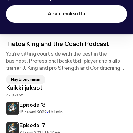
Aloita maksutta
Tietoa
King and the Coach Podcast
You’re sitting court side with the best in the
business. Professional basketball player and skills
trainer J. King and pro Strength and Conditioning
coach Sean Connolly.
Näytä enemmän
Kaikki jaksot
@kingandthecoach
37 jaksot
@jking702
@coach_connolly Support this podcast:
https://anch
Episode 18
or.fm/kingandthecoach/support
-
16. tammi 2022
1 h 1 min
Episode 17
-
7. heinä 2021
1 h 17 min