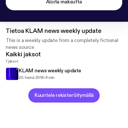
Aloita maksutta
Tietoa
KLAM news weekly update
This is a weekly update from a completely fictional
news source
Kaikki jaksot
1 jaksot
KLAM news weekly update
-
20. heinä 2018
4 min
Kuuntele rekisteröitymällä