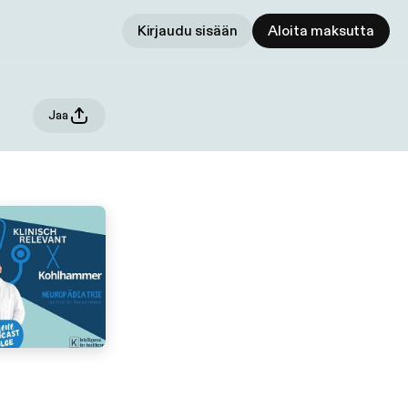
Kirjaudu sisään
Aloita maksutta
Jaa