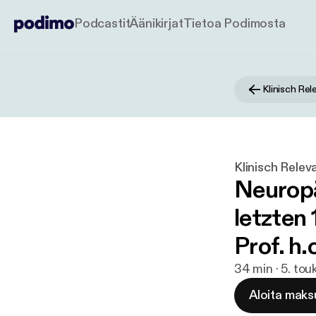
Podcastit
Äänikirjat
Tietoa Podimosta
Klinisch Re
Klinisch Rele
Neuropä
letzten 
Prof. h.
34 min · 5. to
Aloita maks