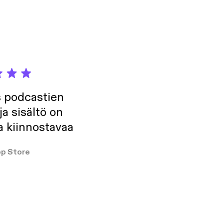
lua. Nyt selviää,
s podcastien
ja sisältö on
a kiinnostavaa
p Store