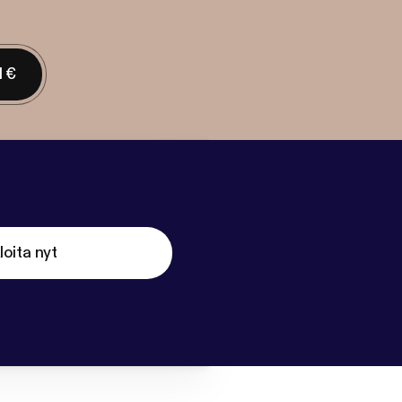
1 €
loita nyt