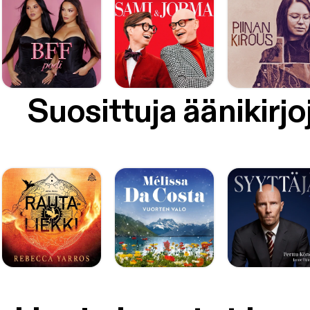
Suosittuja äänikirjo