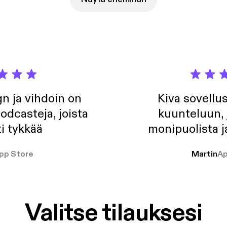
umppaneista liikennerikkomuksiin ilman filtteriä tai totuuden kauniste
n Martina ja Esko oikeasti tuntevat toisensa. Ohjelman tuottaa Tarinatalli Tuotannot
 IG: @martinaaitolehtiofficial @eerikainenesko
n ja vihdoin on
Kiva sovellu
odcasteja, joista
kuunteluun, 
i tykkää
monipuolista j
pp Store
Martin
Ap
Valitse tilauksesi