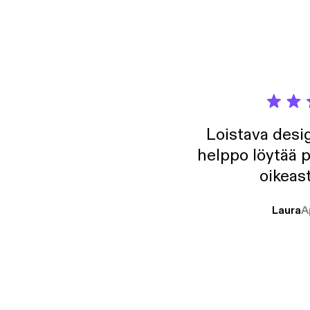
seksik
kuinka hyvi
Oy.
Loistava desig
helppo löytää p
oikeast
Laura
A