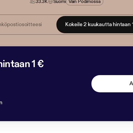
33.3K
Suomi
Vain Podimossa
Kokeile 2 kuukautta hintaan 
intaan 1 €
A
n