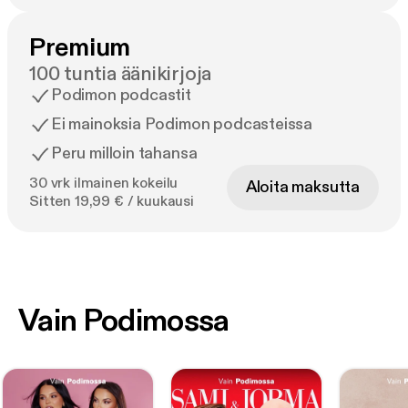
Premium
100 tuntia äänikirjoja
Podimon podcastit
Ei mainoksia Podimon podcasteissa
Peru milloin tahansa
30 vrk ilmainen kokeilu
Aloita maksutta
Sitten 19,99 € / kuukausi
Vain Podimossa