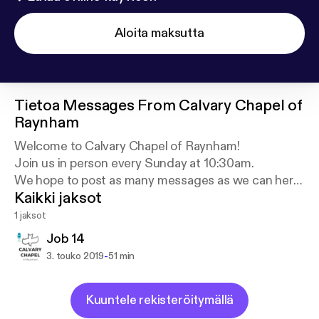
Aloita maksutta
Tietoa
Messages From Calvary Chapel of
Raynham
Welcome to Calvary Chapel of Raynham!
Join us in person every Sunday at 10:30am.
We hope to post as many messages as we can here,
Kaikki jaksot
as we go through the Bible verse by verse.
1 jaksot
For more information, visit CCRaynham.org
Job 14
-
3. touko 2019
51 min
Kuuntele rekisteröitymällä