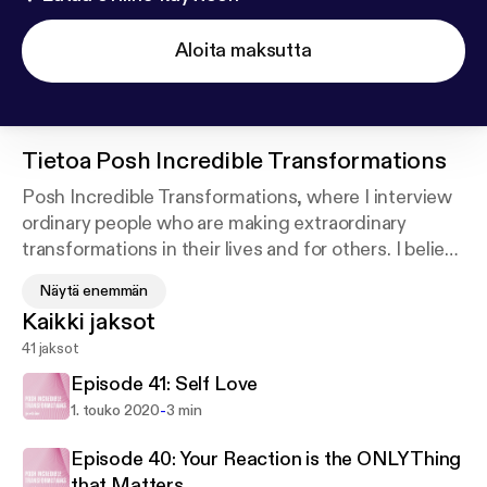
Aloita maksutta
Tietoa
Posh Incredible Transformations
Posh Incredible Transformations, where I interview
ordinary people who are making extraordinary
transformations in their lives and for others. I believe
we're all here to transcend and assist the ones
Näytä enemmän
around us to grow into the people they’re born to
Kaikki jaksot
be. The pathway of awakening is a noble life pursuit.
41 jaksot
Episode 41: Self Love
-
1. touko 2020
3 min
Episode 40: Your Reaction is the ONLY Thing
that Matters