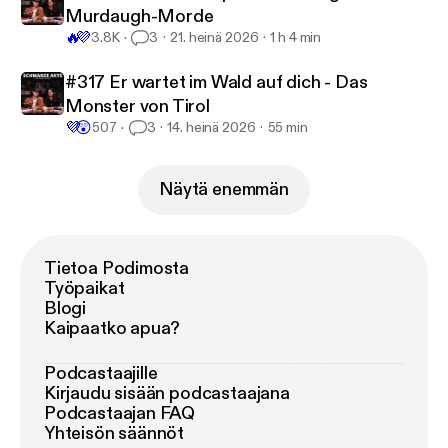
Murdaugh-Morde
🔥
💜
3.8K
3
21. heinä 2026
1 h 4 min
#317 Er wartet im Wald auf dich - Das
Monster von Tirol
💜
😲
507
3
14. heinä 2026
55 min
Näytä enemmän
Tietoa Podimosta
Työpaikat
Blogi
Kaipaatko apua?
Podcastaajille
Kirjaudu sisään podcastaajana
Podcastaajan FAQ
Yhteisön säännöt