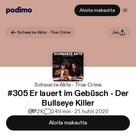
Aloita maksutta
Schwarze Akte - True Crime
Jaa
Schwarze Akte - True Crime
#305 Er lauert im Gebüsch - Der
Bullseye Killer
😢
💜
2K
2
49 min · 21. huhti 2026
Aloita maksutta