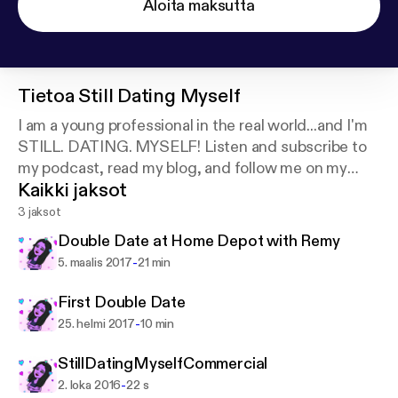
Aloita maksutta
Tietoa
Still Dating Myself
I am a young professional in the real world...and I'm
STILL. DATING. MYSELF! Listen and subscribe to
my podcast, read my blog, and follow me on my
Kaikki jaksot
journey full of mischievous anecdotes and
intriguing commentary.
3 jaksot
Double Date at Home Depot with Remy
-
5. maalis 2017
21 min
First Double Date
-
25. helmi 2017
10 min
StillDatingMyselfCommercial
-
2. loka 2016
22 s