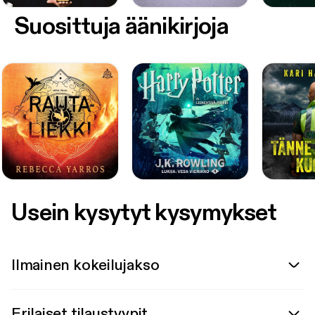
Suosittuja äänikirjoja
Usein kysytyt kysymykset
Ilmainen kokeilujakso
Erilaiset tilaustyypit