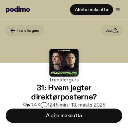
Aloita maksutta
Transferguru
Jaa
Transferguru
31: Hvem jagter
direktørposterne?
💜
🔥
1.4K
12
45 min · 13. maalis 2026
Aloita maksutta