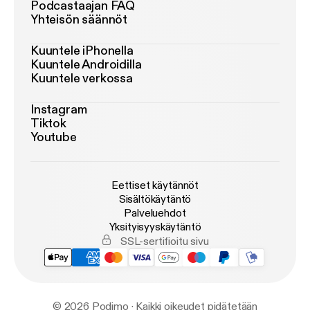
Podcastaajan FAQ
Yhteisön säännöt
Kuuntele iPhonella
Kuuntele Androidilla
Kuuntele verkossa
Instagram
Tiktok
Youtube
Eettiset käytännöt
Sisältökäytäntö
Palveluehdot
Yksityisyyskäytäntö
SSL-sertifioitu sivu
© 2026 Podimo · Kaikki oikeudet pidätetään