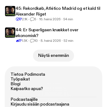
45: Rekordkøb, Atlético Madrid og et kald til
Alexander Riget
😲
💜
2.1K
5
16. heinä 2026
54 min
44: Er Superligaen knækket over
økonomisk?
🔥
💜
1.5K
10
8. heinä 2026
52 min
Näytä enemmän
Tietoa Podimosta
Työpaikat
Blogi
Kaipaatko apua?
Podcastaajille
Kirjaudu sisään podcastaajana