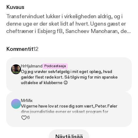
Kuvaus
Transfervinduet lukker i virkeligheden aldrig, og i
denne uge er der sket lidt af hvert. Ugens gæst er
cheftræner i Esbjerg fB, Sancheev Manoharan, der
fortæller om ambitionerne i vestjysk fodbold, troen
på unge talenter og en klub, der mener, den hører
Kommentit
12
hjemme i Superligaen. Der er nyt på trænerfronten i
FC København, og endnu en gang melder
HrHjulmand
Podcastaaja
spørgsmålet sig hos Farzam og Peter: Hvor længe
Og jeg vrøvler selvfølgelig i mit eget oplæg, hvad
bliver Jacob Neestrup egentlig i Parken? Samtidig
gælder flest røde kort. Så tilgiv mig for min spanske
tager vi temperaturen på direktør-stoledansen i
udtalelse af klubberne 😉
dansk fodbold, hvem er i søgelyset? Til sidst vender
Peter og Farzam en potentiel joker: Kan Kristian
MrMix
Kjær lokkes til hovedstaden? Denne episode er
Vil gerne have lov at rose dig som vært, Peter. Føler
optaget onsdag d. 11/3 26.
dine journalistiske evner er vokset program for
program. Dejligt kvalificeret spørgsmål og man kan høre
6
du har undersøgt tingene i dybden, så cadeau herfra.
Näytä lisää