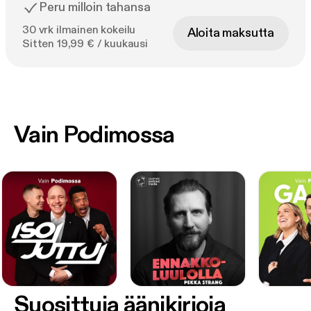
Peru milloin tahansa
30 vrk ilmainen kokeilu
Aloita maksutta
Sitten 19,99 € / kuukausi
Vain Podimossa
Suosittuja äänikirjoja