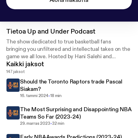
Aloita maksutta
Tietoa
Up and Under Podcast
The show dedicated to true basketball fans
bringing you unfiltered and intellectual takes on the
game we all love. Hosted by Hani Salehi and
Kaikki jaksot
Zeeshan Vazir.
147 jaksot
Should the Toronto Raptors trade Pascal
Siakam?
-
16. tammi 2024
18 min
The Most Surprising and Disappointing NBA
Teams So Far (2023-24)
-
29. marras 2023
32 min
Early NBA Awards Predictions (2023-24)