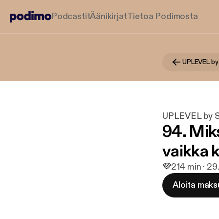
Podcastit
Äänikirjat
Tietoa Podimosta
UPLEVEL by
UPLEVEL by S
94. Miks
vaikka k
💜
2
14 min · 29
Aloita maks