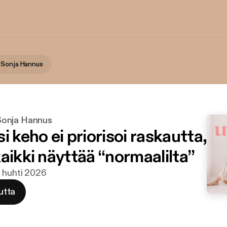
 Sonja Hannus
onja Hannus
i keho ei priorisoi raskautta,
aikki näyttää “normaalilta”
. huhti 2026
utta