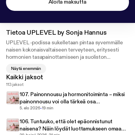
Aloita maksutta
Tietoa
UPLEVEL by Sonja Hannus
UPLEVEL -podissa sukelletaan pintaa syvemmälle
naisen kokonaisvaltaiseen terveyteen, eritysesti
hormonien tasapainottamiseen ja suoliston
tervehdyttämiseen. Tämä podi on sinulle, jos haluat
Näytä enemmän
viedä hyvinvointisi, energiasi ja elämäsi seuraavalle
Kaikki jaksot
tasolle – luonnollisesti.
113 jaksot
Otetaan terveys omiin käsiimme ja luodaan matkalla
107. Painonnousu ja hormonitoiminta – miksi
unelmiemme elämä! ✨
painonnousu voi olla tärkeä osa
-
hormonitoiminnan tasapainottamista
5. elo 2026
19 min
106. Tuntuuko, että olet epäonnistunut
naisena? Näin löydät luottamukseen omaa