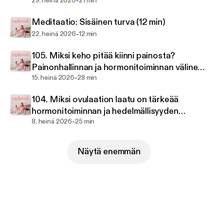
-
kehoasi kohtaan ❤️
29. heinä 2026
21 min
Meditaatio: Sisäinen turva (12 min)
-
22. heinä 2026
12 min
105. Miksi keho pitää kiinni painosta?
Painonhallinnan ja hormonitoiminnan välinen
-
yhteys 🧬
15. heinä 2026
28 min
104. Miksi ovulaation laatu on tärkeää
hormonitoiminnan ja hedelmällisyyden
-
kannalta?
8. heinä 2026
25 min
Näytä enemmän