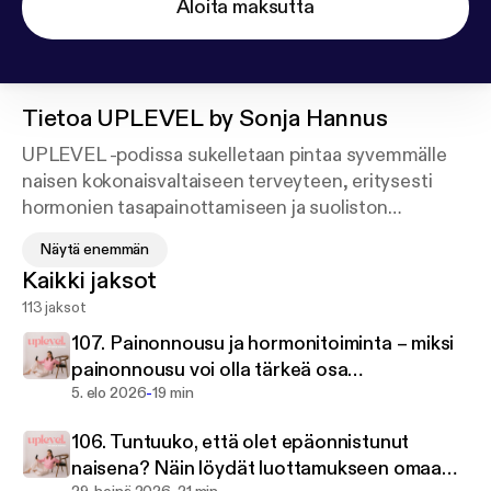
Aloita maksutta
Tietoa
UPLEVEL by Sonja Hannus
UPLEVEL -podissa sukelletaan pintaa syvemmälle
naisen kokonaisvaltaiseen terveyteen, eritysesti
hormonien tasapainottamiseen ja suoliston
tervehdyttämiseen. Tämä podi on sinulle, jos haluat
Näytä enemmän
viedä hyvinvointisi, energiasi ja elämäsi seuraavalle
Kaikki jaksot
tasolle – luonnollisesti.
113 jaksot
Otetaan terveys omiin käsiimme ja luodaan matkalla
107. Painonnousu ja hormonitoiminta – miksi
unelmiemme elämä! ✨
painonnousu voi olla tärkeä osa
-
hormonitoiminnan tasapainottamista
5. elo 2026
19 min
106. Tuntuuko, että olet epäonnistunut
naisena? Näin löydät luottamukseen omaa