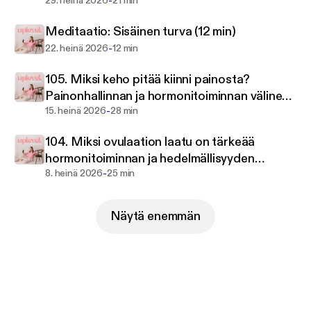
-
kehoasi kohtaan ❤️
29. heinä 2026
21 min
Meditaatio: Sisäinen turva (12 min)
-
22. heinä 2026
12 min
105. Miksi keho pitää kiinni painosta?
Painonhallinnan ja hormonitoiminnan välinen
-
yhteys 🧬
15. heinä 2026
28 min
104. Miksi ovulaation laatu on tärkeää
hormonitoiminnan ja hedelmällisyyden
-
kannalta?
8. heinä 2026
25 min
Näytä enemmän