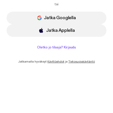
Haluan saada sähköpostiviestejä
tai
uutisista ja tarjouksista Podimolta.
Jatka Googlella
Jatka Applella
Oletko jo tilaaja? Kirjaudu
Jatkamalla hyväksyt
Käyttöehdot
ja
Tietosuojakäytäntö