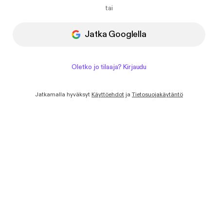
Haluan saada sähköpostiviestejä
tai
uutisista ja tarjouksista Podimolta.
Jatka Googlella
Oletko jo tilaaja? Kirjaudu
Jatkamalla hyväksyt
Käyttöehdot
ja
Tietosuojakäytäntö