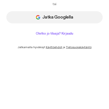
Haluan saada sähköpostiviestejä
tai
uutisista ja tarjouksista Podimolta.
Jatka Googlella
Oletko jo tilaaja? Kirjaudu
Jatkamalla hyväksyt
Käyttöehdot
ja
Tietosuojakäytäntö