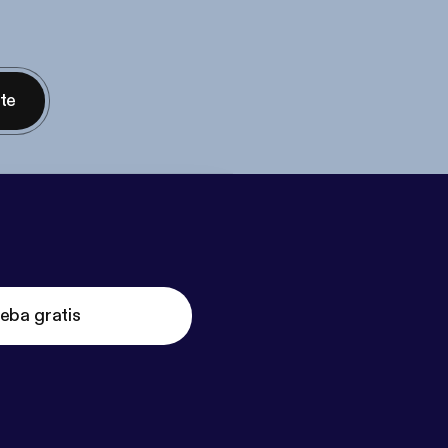
nte
eba gratis