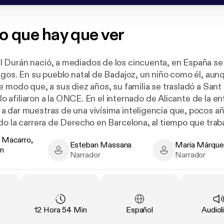
o que hay que ver
 Durán nació, a mediados de los cincuenta, en España s
gos. En su pueblo natal de Badajoz, un niño como él, aunqu
e modo que, a sus diez años, su familia se trasladó a Sant
í lo afiliaron a la ONCE. En el internado de Alicante de la e
 dar muestras de una vivísima inteligencia que, pocos a
do la carrera de Derecho en Barcelona, al tiempo que trab
alizada en libros en braille.
 Macarro,
Esteban Massana
María Márque
, el cielo era el límite: consiguió empleo como abogado, s
án
acarro, Miguel Durán - Author
Esteban Massana - Narrator
María Márquez - 
Narrador
Narrador
icial de la familia de su mujer, vidente— y se implicó en la
n de la ONCE. En 1985 fue nombrado delegado territorial
or general de la entidad. En 1989 la ONCE se convirtió en
co después él fue nombrado presidente de la cadena. Comp
e presidente de la cadena Onda Cero, también propiedad 
cación
:
Duración
:
Idioma
:
Tipo
:
12 Hora 54 Min
Español
Audiol