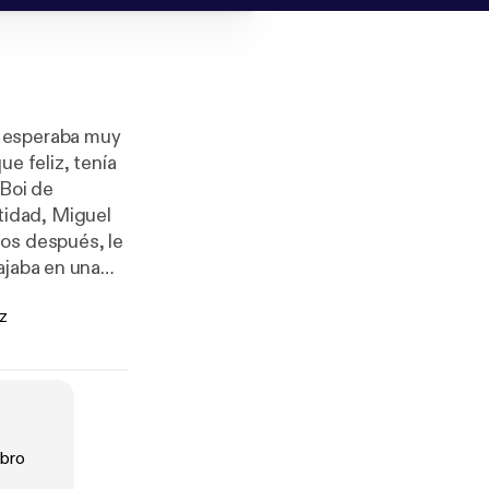
e esperaba muy
e feliz, tenía
 Boi de
ntidad, Miguel
ños después, le
ajaba en una
z
e casó —pese a
Narrator
 en Cataluña y
 accionista de
atibilizó el
de la
ibro