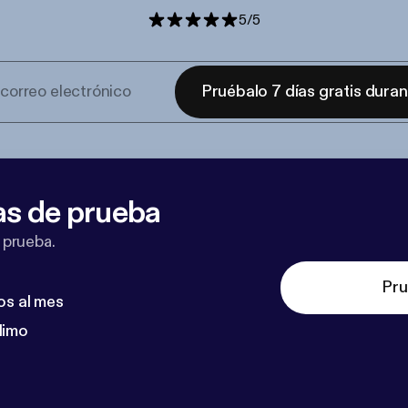
5
/
5
Pruébalo 7 días gratis dura
as de prueba
 prueba.
Pru
os al mes
dimo