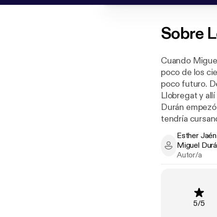
Sobre
L
Cuando Miguel
poco de los cie
poco futuro. D
Llobregat y all
Durán empezó a
tendría cursan
imprenta especi
Esther Jaén
A partir de ahí
Miguel Dur
Esther Jaén M
la oposición in
Autor/a
democratizació
en 1986 direct
Telecinco y po
cargo con el d
Clasifi
5
/
5
organización.