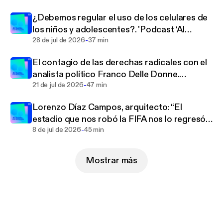
¿Debemos regular el uso de los celulares de
los niños y adolescentes?. 'Podcast ‘Al
-
habla... con Warkentin’ | Ep. 218
28 de jul de 2026
37 min
El contagio de las derechas radicales con el
analista político Franco Delle Donne.
-
'Podcast ‘Al habla... con Warkentin’ | Ep. 217
21 de jul de 2026
47 min
Lorenzo Díaz Campos, arquitecto: “El
estadio que nos robó la FIFA nos lo regresó
-
la calle” .'Podcast ‘Al habla... con Warkentin’ |
8 de jul de 2026
45 min
Ep. 216
Mostrar más