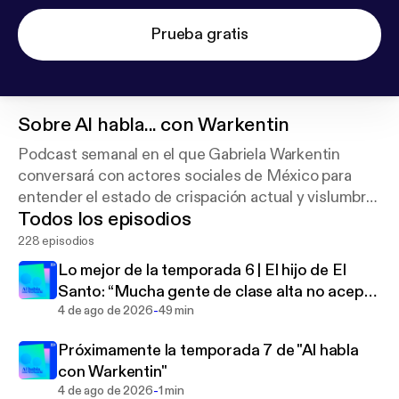
Prueba gratis
Sobre
Al habla... con Warkentin
Podcast semanal en el que Gabriela Warkentin
conversará con actores sociales de México para
entender el estado de crispación actual y vislumbrar
Todos los episodios
caminos de distensión. Un refugio para la necesaria
conversación constructiva y contextual.
228 episodios
Lo mejor de la temporada 6 | El hijo de El
Santo: “Mucha gente de clase alta no acepta
-
que le gusta la lucha libre”
4 de ago de 2026
49 min
Próximamente la temporada 7 de "Al habla
con Warkentin"
-
4 de ago de 2026
1 min