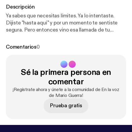
Descripción
Ya sabes que necesitas límites. Ya lo intentaste.
Dijiste "hasta aquí" y por un momento te sentiste
segura. Pero entonces vino esa llamada de tu
mamá, esa mirada de tu pareja o esa reacción de tu
hijo... y cediste otra vez 😔 En este episodio no te
Comentarios
0
voy a explicar qué son los límites ni cómo ponerlos.
Vamos más adentro: a entender por qué se
desploman justamente con quienes más amas, qué
Sé la primera persona en
mecanismos internos los sabotean y qué puedes
hacer para empezar a sostenerlos sin culpa. Porque
comentar
el amor real no pide que te borres 🎧 Escúchalo
¡Regístrate ahora y únete a la comunidad de En la voz
ahora y descubre lo que nadie te dice sobre los
de Mario Guerra!
límites que más te cuestan. ---------------------------
Prueba gratis
------------- Hosted on Acast. See
acast.com/privacy [
https://acast.com/privacy
] for
more information.