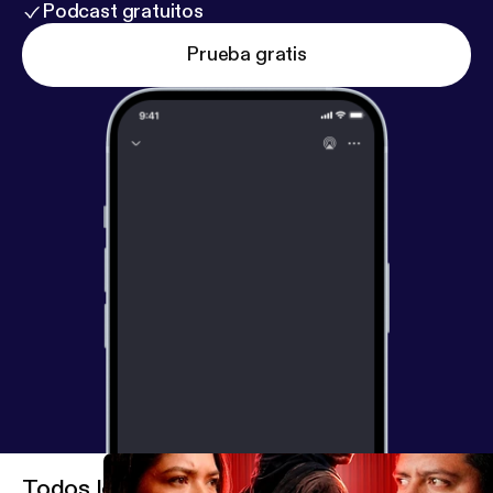
Podcast gratuitos
camión rumbo al norte.•⁠ ⁠🚧 Una mujer detenida por
criminales muertos en una frontera de Europa.•⁠ ⁠🧒 El
Prueba gratis
alma en pena de un niño migrante que vaga en
busca de su madre.•⁠ ⁠Migrantes haitianos en
Veracruz, atrapados en un oscuro caso de brujería.•⁠
⁠Un hombre que intenta cruzar la frontera y es
guiado por una entidad alargada y sombría.Historias
de miedo que mezclan frontera, migración,
tragedia, apariciones y fenómenos paranormales en
uno de los episodios más intensos del canal.🎧
Ponte audífonos, apaga la luz y acompáñanos en
estos relatos paranormales de migrantes que
demuestran que algunos viajes… no terminan con la
muerte.🖤 Bienvenidos a Extra Anormal Podcast,
donde hablamos de lo que muchos callan.💬
Déjanos tu opinión en los comentarios.🔔
Suscríbete y activa la campanita para más episodios.
Todos los episodios