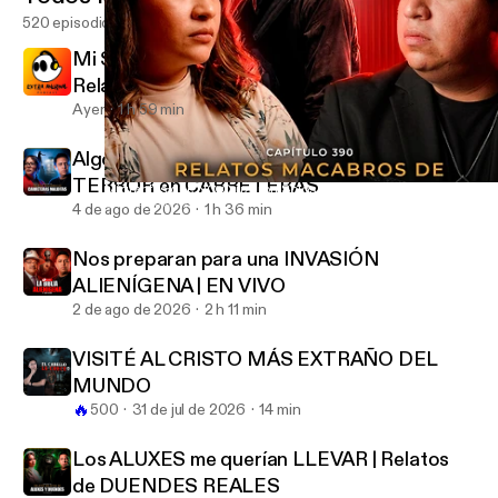
520 episodios
Mi SUEGRA le hizo un AMARRE a su hijo |
Relatos de BRUJERÍA REALES
Ayer
1 h 59 min
Algo NOS PERSIGUIÓ durante kilómetros |
TERROR en CARRETERAS
Migrantes que NO Cruzaron Solos | Relatos de Terror en la Front
EXTRA ANORMAL
4 de ago de 2026
1 h 36 min
Nos preparan para una INVASIÓN
ALIENÍGENA | EN VIVO
2 de ago de 2026
2 h 11 min
VISITÉ AL CRISTO MÁS EXTRAÑO DEL
MUNDO
🔥
500
31 de jul de 2026
14 min
Los ALUXES me querían LLEVAR | Relatos
de DUENDES REALES