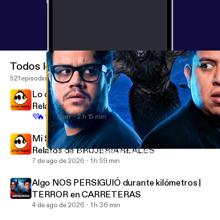
Todos los episodios
521 episodios
Lo que vivieron NO TIENE EXPLICACIÓN |
Relatos Paranormales EN VIVO
💜
🔥
1K
Ayer
2 h 15 min
Mi SUEGRA le hizo un AMARRE a su hijo |
Relatos de BRUJERÍA REALES
NO SUBAS AL CERRO DE NOCHE | Relatos paranormales reales
EXTRA ANORMAL
7 de ago de 2026
1 h 59 min
Algo NOS PERSIGUIÓ durante kilómetros |
TERROR en CARRETERAS
4 de ago de 2026
1 h 36 min