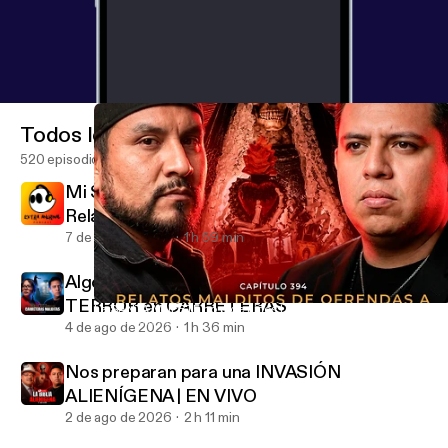
Todos los episodios
520 episodios
Mi SUEGRA le hizo un AMARRE a su hijo |
Relatos de BRUJERÍA REALES
7 de ago de 2026
1 h 59 min
Algo NOS PERSIGUIÓ durante kilómetros |
TERROR en CARRETERAS
La SANTA MUERTE no pide niños | Relatos paranormales REALE
EXTRA ANORMAL
4 de ago de 2026
1 h 36 min
Nos preparan para una INVASIÓN
ALIENÍGENA | EN VIVO
2 de ago de 2026
2 h 11 min