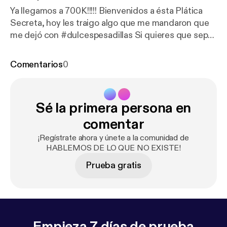
Ya llegamos a 700K!!!!! Bienvenidos a ésta Plática
Secreta, hoy les traigo algo que me mandaron que
me dejó con #dulcespesadillas Si quieres que sepa
que ya escuchaste esta PLÁTICA SECRETA déjame
en comentarios "Yo ya escuché la 🤫 13" y cuándo
Comentarios
0
lleguemos a los 715K en Spotify habrá una nueva
Plática Secreta porque estamos en la
#MarchaDelMillon , así que comparte
Sé la primera persona en
@hablemosdeloquenoexiste a personas que creas
que les pueda gustar el proyecto, para que la
comentar
#FamiliaNocturna , la más chida y oscura del
¡Regístrate ahora y únete a la comunidad de
internet, siga creciendo. Te mando un abrazote, y
HABLEMOS DE LO QUE NO EXISTE!
que tengas Dulces Pesadillas, BYE BYE
Prueba gratis
Empieza 7 días de prueba