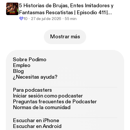
5 Historias de Brujas, Entes Imitadores y
Fantasmas Rescatistas | Episodio 411 |
💜
Hablemos De Lo Que No Existe
10
27 de jul de 2026
55 min
Mostrar más
Sobre Podimo
Empleo
Blog
¿Necesitas ayuda?
Para podcasters
Iniciar sesión como podcaster
Preguntas frecuentes de Podcaster
Normas de la comunidad
Escuchar en iPhone
Escuchar en Android