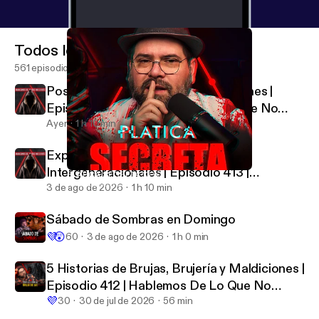
Todos los episodios
561 episodios
Posesiones, Exorcismos y Maldiciones |
Episodios 414 | Hablemos De Lo Que No
Existe
Ayer
1 h 10 min
Experiencias Paranormales
Intergeneracionales | Episodio 413 |
PLATICA SECRETA 13 🤫
HABLEMOS DE LO QUE NO EXISTE
Hablemos De Lo Que No Existe
3 de ago de 2026
1 h 10 min
Sábado de Sombras en Domingo
💜
😲
60
3 de ago de 2026
1 h 0 min
5 Historias de Brujas, Brujería y Maldiciones |
Episodio 412 | Hablemos De Lo Que No
💜
Existe
30
30 de jul de 2026
56 min